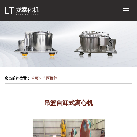
×
首页
公司简介
产品展示
PGD 袋式刮刀下部卸料离心机
LGZ平板式大翻盖全自动离心机
您当前的位置：
首页
产区推荐
三足式离心机
平板式上卸料离心机
吊篮自卸式离心机
平板式下卸料离心机
PGZ平板全自动刮刀下部卸料离心机
卧式螺旋卸料离心机
上悬式刮刀下部卸料离心机